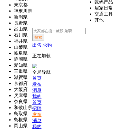
数码产品
東京都
居家日常
神奈川県
交通工具
新潟県
其他
長野県
富山県
石川県
搜索
福井県
出售
求购
山梨県
岐阜県
正在加载...
静岡県
愛知県
三重県
全局导航
滋賀県
首页
京都府
发布
大阪府
消息
兵庫県
我的
奈良県
首页
和歌山県
招聘
鳥取県
发布
島根県
消息
岡山県
我的