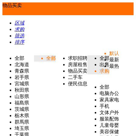
物品买卖
区域
求购
筛选
排序
默认
全部
全部
求职招聘
全部
最新
北海道
房屋租售
出售
最热
青森県
物品买卖
求购
岩手県
二手车
宮城県
便民信息
全部
秋田県
电脑办公
山形県
家具家电
福島県
手机
茨城県
文体户外
栃木県
服装配饰
群馬県
儿童母婴
埼玉県
美容保健
千葉県