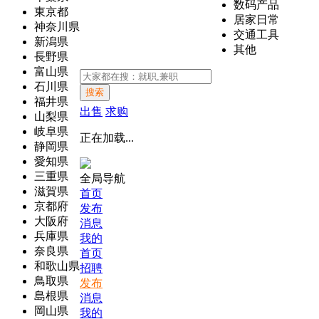
数码产品
東京都
居家日常
神奈川県
交通工具
新潟県
其他
長野県
富山県
石川県
搜索
福井県
出售
求购
山梨県
岐阜県
正在加载...
静岡県
愛知県
三重県
全局导航
滋賀県
首页
京都府
发布
大阪府
消息
兵庫県
我的
奈良県
首页
和歌山県
招聘
鳥取県
发布
島根県
消息
岡山県
我的