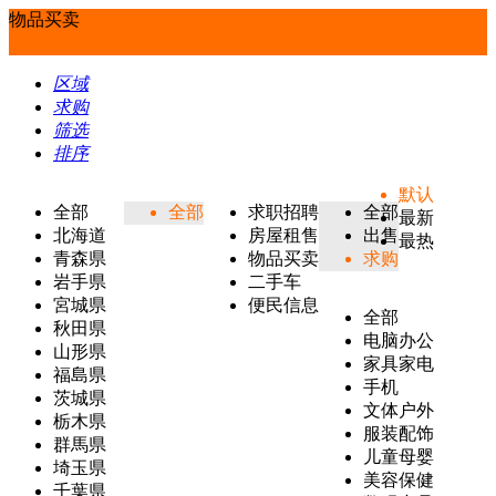
物品买卖
区域
求购
筛选
排序
默认
全部
全部
求职招聘
全部
最新
北海道
房屋租售
出售
最热
青森県
物品买卖
求购
岩手県
二手车
宮城県
便民信息
全部
秋田県
电脑办公
山形県
家具家电
福島県
手机
茨城県
文体户外
栃木県
服装配饰
群馬県
儿童母婴
埼玉県
美容保健
千葉県