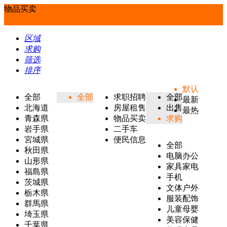
物品买卖
区域
求购
筛选
排序
默认
全部
全部
求职招聘
全部
最新
北海道
房屋租售
出售
最热
青森県
物品买卖
求购
岩手県
二手车
宮城県
便民信息
全部
秋田県
电脑办公
山形県
家具家电
福島県
手机
茨城県
文体户外
栃木県
服装配饰
群馬県
儿童母婴
埼玉県
美容保健
千葉県