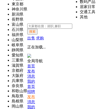
数码产品
東京都
居家日常
神奈川県
交通工具
新潟県
其他
長野県
富山県
石川県
搜索
福井県
出售
求购
山梨県
岐阜県
正在加载...
静岡県
愛知県
三重県
全局导航
滋賀県
首页
京都府
发布
大阪府
消息
兵庫県
我的
奈良県
首页
和歌山県
招聘
鳥取県
发布
島根県
消息
岡山県
我的