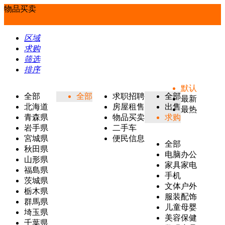
物品买卖
区域
求购
筛选
排序
默认
全部
全部
求职招聘
全部
最新
北海道
房屋租售
出售
最热
青森県
物品买卖
求购
岩手県
二手车
宮城県
便民信息
全部
秋田県
电脑办公
山形県
家具家电
福島県
手机
茨城県
文体户外
栃木県
服装配饰
群馬県
儿童母婴
埼玉県
美容保健
千葉県