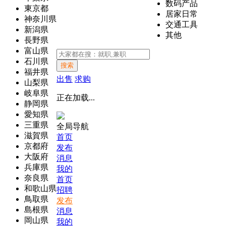
数码产品
東京都
居家日常
神奈川県
交通工具
新潟県
其他
長野県
富山県
石川県
搜索
福井県
出售
求购
山梨県
岐阜県
正在加载...
静岡県
愛知県
三重県
全局导航
滋賀県
首页
京都府
发布
大阪府
消息
兵庫県
我的
奈良県
首页
和歌山県
招聘
鳥取県
发布
島根県
消息
岡山県
我的