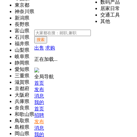
数码产品
東京都
居家日常
神奈川県
交通工具
新潟県
其他
長野県
富山県
石川県
搜索
福井県
出售
求购
山梨県
岐阜県
正在加载...
静岡県
愛知県
三重県
全局导航
滋賀県
首页
京都府
发布
大阪府
消息
兵庫県
我的
奈良県
首页
和歌山県
招聘
鳥取県
发布
島根県
消息
岡山県
我的