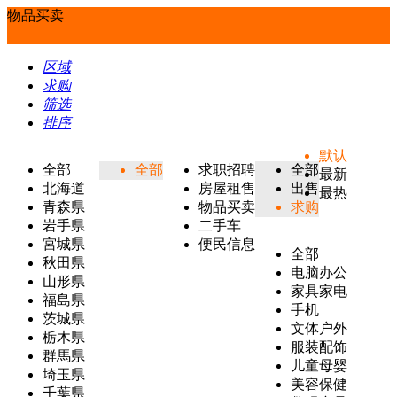
物品买卖
区域
求购
筛选
排序
默认
全部
全部
求职招聘
全部
最新
北海道
房屋租售
出售
最热
青森県
物品买卖
求购
岩手県
二手车
宮城県
便民信息
全部
秋田県
电脑办公
山形県
家具家电
福島県
手机
茨城県
文体户外
栃木県
服装配饰
群馬県
儿童母婴
埼玉県
美容保健
千葉県