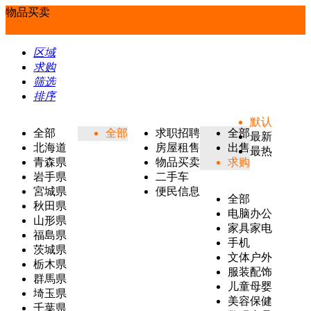
物品买卖
区域
求购
筛选
排序
默认
全部
全部
求职招聘
全部
最新
北海道
房屋租售
出售
最热
青森県
物品买卖
求购
岩手県
二手车
宮城県
便民信息
全部
秋田県
电脑办公
山形県
家具家电
福島県
手机
茨城県
文体户外
栃木県
服装配饰
群馬県
儿童母婴
埼玉県
美容保健
千葉県