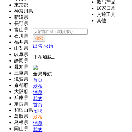
数码产品
東京都
居家日常
神奈川県
交通工具
新潟県
其他
長野県
富山県
石川県
搜索
福井県
出售
求购
山梨県
岐阜県
正在加载...
静岡県
愛知県
三重県
全局导航
滋賀県
首页
京都府
发布
大阪府
消息
兵庫県
我的
奈良県
首页
和歌山県
招聘
鳥取県
发布
島根県
消息
岡山県
我的