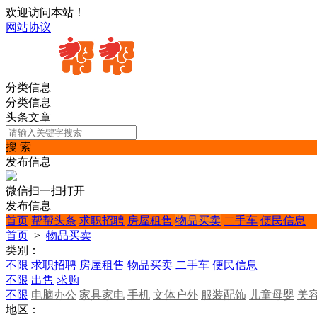
欢迎访问本站！
网站协议
分类信息
分类信息
头条文章
搜 索
发布信息
微信扫一扫打开
发布信息
首页
帮帮头条
求职招聘
房屋租售
物品买卖
二手车
便民信息
首页
>
物品买卖
类别：
不限
求职招聘
房屋租售
物品买卖
二手车
便民信息
不限
出售
求购
不限
电脑办公
家具家电
手机
文体户外
服装配饰
儿童母婴
美
地区：