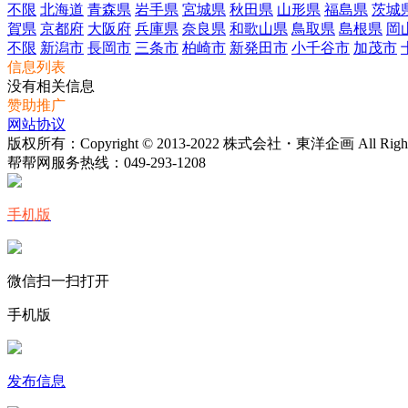
不限
北海道
青森県
岩手県
宮城県
秋田県
山形県
福島県
茨城
賀県
京都府
大阪府
兵庫県
奈良県
和歌山県
鳥取県
島根県
岡
不限
新潟市
長岡市
三条市
柏崎市
新発田市
小千谷市
加茂市
信息列表
没有相关信息
赞助推广
网站协议
版权所有：Copyright © 2013-2022 株式会社・東洋企画 All Rights 
帮帮网服务热线：
049-293-1208
手机版
微信扫一扫打开
手机版
发布信息