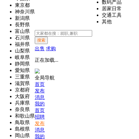
数码产品
東京都
居家日常
神奈川県
交通工具
新潟県
其他
長野県
富山県
石川県
搜索
福井県
出售
求购
山梨県
岐阜県
正在加载...
静岡県
愛知県
三重県
全局导航
滋賀県
首页
京都府
发布
大阪府
消息
兵庫県
我的
奈良県
首页
和歌山県
招聘
鳥取県
发布
島根県
消息
岡山県
我的