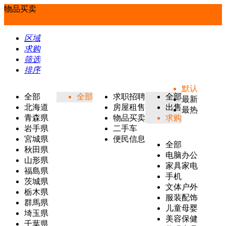
物品买卖
区域
求购
筛选
排序
默认
全部
全部
求职招聘
全部
最新
北海道
房屋租售
出售
最热
青森県
物品买卖
求购
岩手県
二手车
宮城県
便民信息
全部
秋田県
电脑办公
山形県
家具家电
福島県
手机
茨城県
文体户外
栃木県
服装配饰
群馬県
儿童母婴
埼玉県
美容保健
千葉県