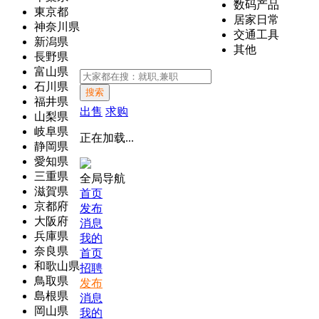
数码产品
東京都
居家日常
神奈川県
交通工具
新潟県
其他
長野県
富山県
石川県
搜索
福井県
出售
求购
山梨県
岐阜県
正在加载...
静岡県
愛知県
三重県
全局导航
滋賀県
首页
京都府
发布
大阪府
消息
兵庫県
我的
奈良県
首页
和歌山県
招聘
鳥取県
发布
島根県
消息
岡山県
我的