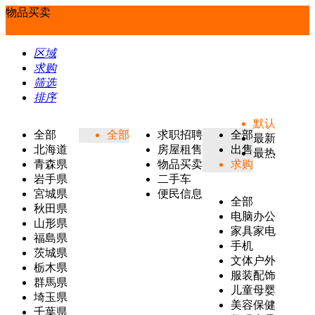
物品买卖
区域
求购
筛选
排序
默认
全部
全部
求职招聘
全部
最新
北海道
房屋租售
出售
最热
青森県
物品买卖
求购
岩手県
二手车
宮城県
便民信息
全部
秋田県
电脑办公
山形県
家具家电
福島県
手机
茨城県
文体户外
栃木県
服装配饰
群馬県
儿童母婴
埼玉県
美容保健
千葉県