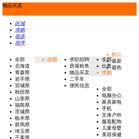
物品买卖
区域
求购
筛选
排序
默认
全部
全部
求职招聘
全部
最新
北海道
房屋租售
出售
最热
青森県
物品买卖
求购
岩手県
二手车
宮城県
便民信息
全部
秋田県
电脑办公
山形県
家具家电
福島県
手机
茨城県
文体户外
栃木県
服装配饰
群馬県
儿童母婴
埼玉県
美容保健
千葉県