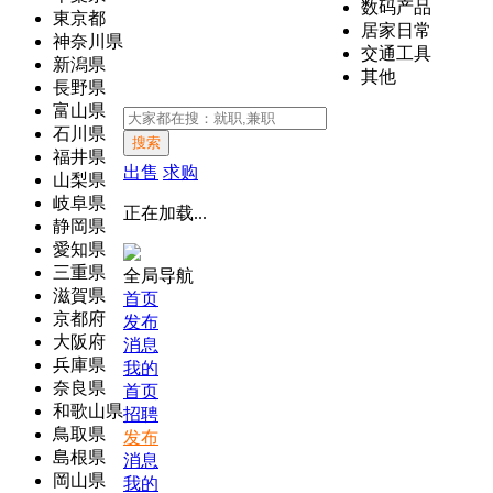
数码产品
東京都
居家日常
神奈川県
交通工具
新潟県
其他
長野県
富山県
石川県
搜索
福井県
出售
求购
山梨県
岐阜県
正在加载...
静岡県
愛知県
三重県
全局导航
滋賀県
首页
京都府
发布
大阪府
消息
兵庫県
我的
奈良県
首页
和歌山県
招聘
鳥取県
发布
島根県
消息
岡山県
我的