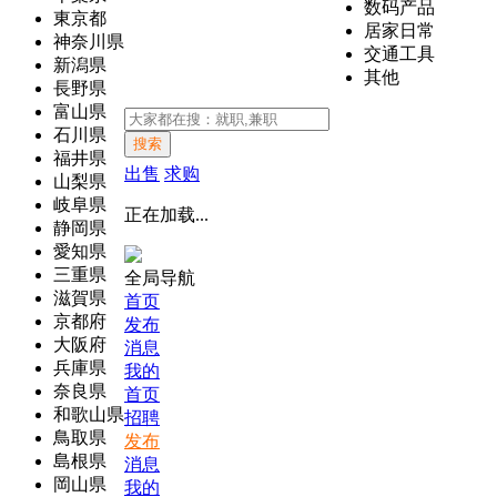
数码产品
東京都
居家日常
神奈川県
交通工具
新潟県
其他
長野県
富山県
石川県
搜索
福井県
出售
求购
山梨県
岐阜県
正在加载...
静岡県
愛知県
三重県
全局导航
滋賀県
首页
京都府
发布
大阪府
消息
兵庫県
我的
奈良県
首页
和歌山県
招聘
鳥取県
发布
島根県
消息
岡山県
我的