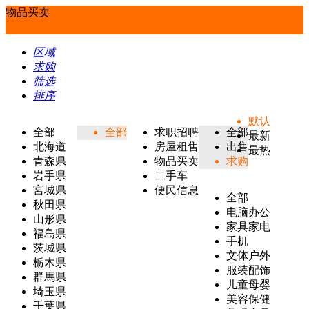
物品买卖
区域
求购
筛选
排序
默认
全部
全部
求职招聘
全部
最新
北海道
房屋租售
出售
最热
青森県
物品买卖
求购
岩手県
二手车
宮城県
便民信息
全部
秋田県
电脑办公
山形県
家具家电
福島県
手机
茨城県
文体户外
栃木県
服装配饰
群馬県
儿童母婴
埼玉県
美容保健
千葉県