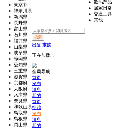
数码产品
東京都
居家日常
神奈川県
交通工具
新潟県
其他
長野県
富山県
石川県
搜索
福井県
出售
求购
山梨県
岐阜県
正在加载...
静岡県
愛知県
三重県
全局导航
滋賀県
首页
京都府
发布
大阪府
消息
兵庫県
我的
奈良県
首页
和歌山県
招聘
鳥取県
发布
島根県
消息
岡山県
我的