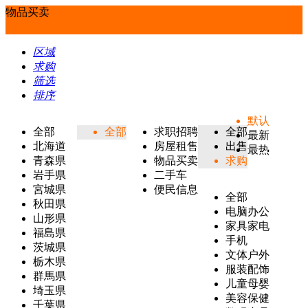
物品买卖
区域
求购
筛选
排序
默认
全部
全部
求职招聘
全部
最新
北海道
房屋租售
出售
最热
青森県
物品买卖
求购
岩手県
二手车
宮城県
便民信息
全部
秋田県
电脑办公
山形県
家具家电
福島県
手机
茨城県
文体户外
栃木県
服装配饰
群馬県
儿童母婴
埼玉県
美容保健
千葉県