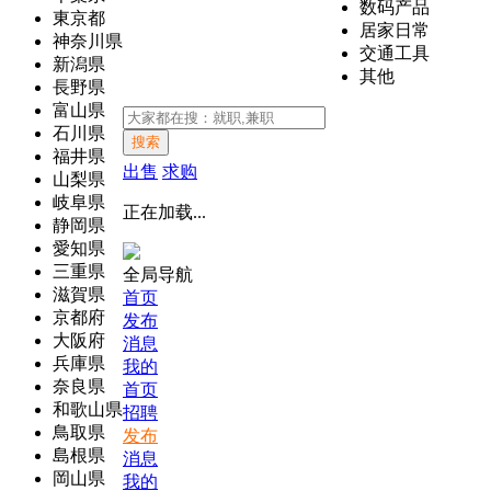
数码产品
東京都
居家日常
神奈川県
交通工具
新潟県
其他
長野県
富山県
石川県
搜索
福井県
出售
求购
山梨県
岐阜県
正在加载...
静岡県
愛知県
三重県
全局导航
滋賀県
首页
京都府
发布
大阪府
消息
兵庫県
我的
奈良県
首页
和歌山県
招聘
鳥取県
发布
島根県
消息
岡山県
我的