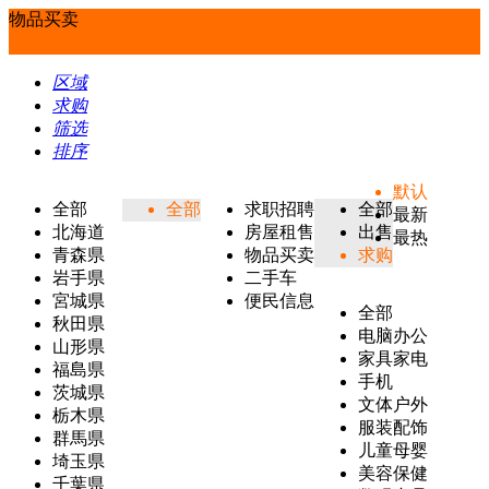
物品买卖
区域
求购
筛选
排序
默认
全部
全部
求职招聘
全部
最新
北海道
房屋租售
出售
最热
青森県
物品买卖
求购
岩手県
二手车
宮城県
便民信息
全部
秋田県
电脑办公
山形県
家具家电
福島県
手机
茨城県
文体户外
栃木県
服装配饰
群馬県
儿童母婴
埼玉県
美容保健
千葉県