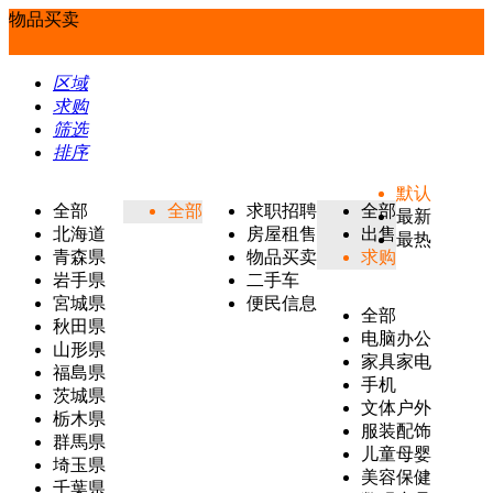
物品买卖
区域
求购
筛选
排序
默认
全部
全部
求职招聘
全部
最新
北海道
房屋租售
出售
最热
青森県
物品买卖
求购
岩手県
二手车
宮城県
便民信息
全部
秋田県
电脑办公
山形県
家具家电
福島県
手机
茨城県
文体户外
栃木県
服装配饰
群馬県
儿童母婴
埼玉県
美容保健
千葉県