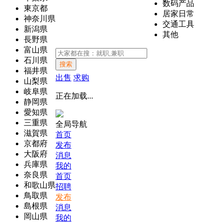
数码产品
東京都
居家日常
神奈川県
交通工具
新潟県
其他
長野県
富山県
石川県
搜索
福井県
出售
求购
山梨県
岐阜県
正在加载...
静岡県
愛知県
三重県
全局导航
滋賀県
首页
京都府
发布
大阪府
消息
兵庫県
我的
奈良県
首页
和歌山県
招聘
鳥取県
发布
島根県
消息
岡山県
我的