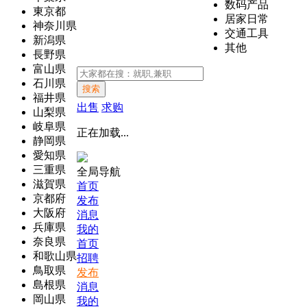
数码产品
東京都
居家日常
神奈川県
交通工具
新潟県
其他
長野県
富山県
石川県
搜索
福井県
出售
求购
山梨県
岐阜県
正在加载...
静岡県
愛知県
三重県
全局导航
滋賀県
首页
京都府
发布
大阪府
消息
兵庫県
我的
奈良県
首页
和歌山県
招聘
鳥取県
发布
島根県
消息
岡山県
我的