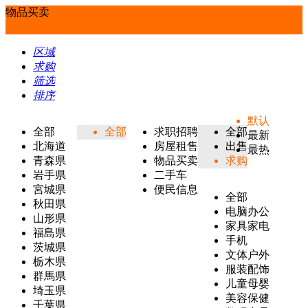
物品买卖
区域
求购
筛选
排序
默认
全部
全部
求职招聘
全部
最新
北海道
房屋租售
出售
最热
青森県
物品买卖
求购
岩手県
二手车
宮城県
便民信息
全部
秋田県
电脑办公
山形県
家具家电
福島県
手机
茨城県
文体户外
栃木県
服装配饰
群馬県
儿童母婴
埼玉県
美容保健
千葉県