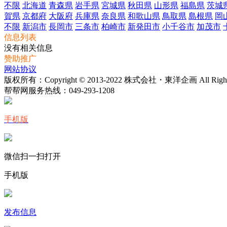
不限
北海道
青森県
岩手県
宮城県
秋田県
山形県
福島県
茨城
賀県
京都府
大阪府
兵庫県
奈良県
和歌山県
鳥取県
島根県
岡
不限
新潟市
長岡市
三条市
柏崎市
新発田市
小千谷市
加茂市
信息列表
没有相关信息
赞助推广
网站协议
版权所有：Copyright © 2013-2022 株式会社・東洋企画 All Rights 
帮帮网服务热线：
049-293-1208
手机版
微信扫一扫打开
手机版
发布信息