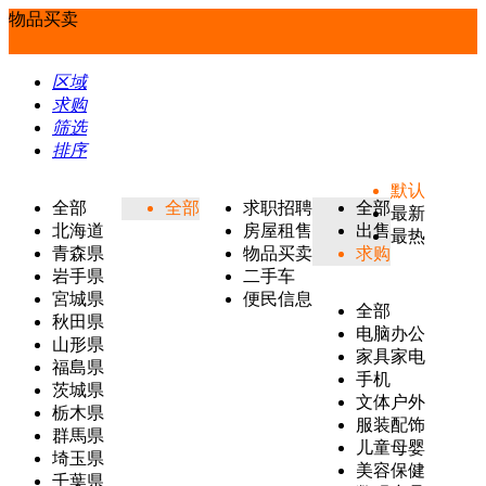
物品买卖
区域
求购
筛选
排序
默认
全部
全部
求职招聘
全部
最新
北海道
房屋租售
出售
最热
青森県
物品买卖
求购
岩手県
二手车
宮城県
便民信息
全部
秋田県
电脑办公
山形県
家具家电
福島県
手机
茨城県
文体户外
栃木県
服装配饰
群馬県
儿童母婴
埼玉県
美容保健
千葉県