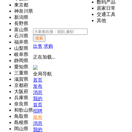
数码产品
東京都
居家日常
神奈川県
交通工具
新潟県
其他
長野県
富山県
石川県
搜索
福井県
出售
求购
山梨県
岐阜県
正在加载...
静岡県
愛知県
三重県
全局导航
滋賀県
首页
京都府
发布
大阪府
消息
兵庫県
我的
奈良県
首页
和歌山県
招聘
鳥取県
发布
島根県
消息
岡山県
我的