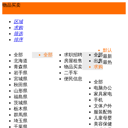
物品买卖
区域
求购
筛选
排序
默认
全部
全部
求职招聘
全部
最新
北海道
房屋租售
出售
最热
青森県
物品买卖
求购
岩手県
二手车
宮城県
便民信息
全部
秋田県
电脑办公
山形県
家具家电
福島県
手机
茨城県
文体户外
栃木県
服装配饰
群馬県
儿童母婴
埼玉県
美容保健
千葉県