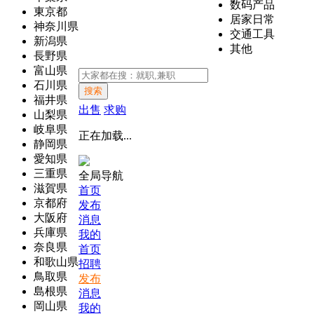
数码产品
東京都
居家日常
神奈川県
交通工具
新潟県
其他
長野県
富山県
石川県
搜索
福井県
出售
求购
山梨県
岐阜県
正在加载...
静岡県
愛知県
三重県
全局导航
滋賀県
首页
京都府
发布
大阪府
消息
兵庫県
我的
奈良県
首页
和歌山県
招聘
鳥取県
发布
島根県
消息
岡山県
我的