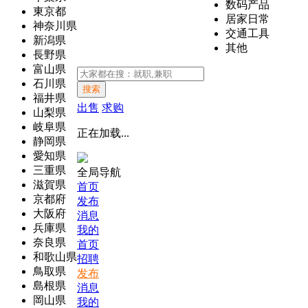
数码产品
東京都
居家日常
神奈川県
交通工具
新潟県
其他
長野県
富山県
石川県
搜索
福井県
出售
求购
山梨県
岐阜県
正在加载...
静岡県
愛知県
三重県
全局导航
滋賀県
首页
京都府
发布
大阪府
消息
兵庫県
我的
奈良県
首页
和歌山県
招聘
鳥取県
发布
島根県
消息
岡山県
我的