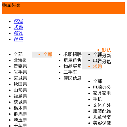
物品买卖
区域
求购
筛选
排序
默认
全部
全部
求职招聘
全部
最新
北海道
房屋租售
出售
最热
青森県
物品买卖
求购
岩手県
二手车
宮城県
便民信息
全部
秋田県
电脑办公
山形県
家具家电
福島県
手机
茨城県
文体户外
栃木県
服装配饰
群馬県
儿童母婴
埼玉県
美容保健
千葉県