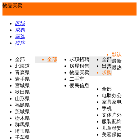
物品买卖
区域
求购
筛选
排序
默认
全部
全部
求职招聘
全部
最新
北海道
房屋租售
出售
最热
青森県
物品买卖
求购
岩手県
二手车
宮城県
便民信息
全部
秋田県
电脑办公
山形県
家具家电
福島県
手机
茨城県
文体户外
栃木県
服装配饰
群馬県
儿童母婴
埼玉県
美容保健
千葉県