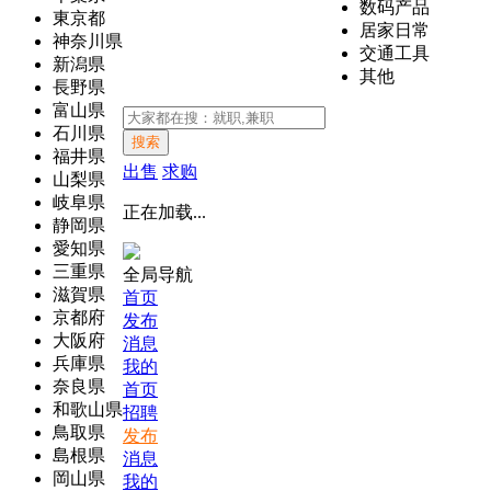
数码产品
東京都
居家日常
神奈川県
交通工具
新潟県
其他
長野県
富山県
石川県
搜索
福井県
出售
求购
山梨県
岐阜県
正在加载...
静岡県
愛知県
三重県
全局导航
滋賀県
首页
京都府
发布
大阪府
消息
兵庫県
我的
奈良県
首页
和歌山県
招聘
鳥取県
发布
島根県
消息
岡山県
我的