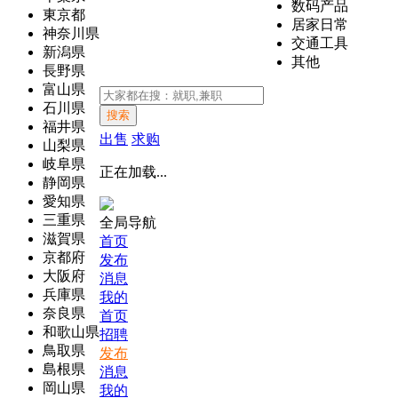
数码产品
東京都
居家日常
神奈川県
交通工具
新潟県
其他
長野県
富山県
石川県
搜索
福井県
出售
求购
山梨県
岐阜県
正在加载...
静岡県
愛知県
三重県
全局导航
滋賀県
首页
京都府
发布
大阪府
消息
兵庫県
我的
奈良県
首页
和歌山県
招聘
鳥取県
发布
島根県
消息
岡山県
我的