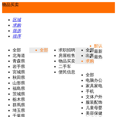
物品买卖
区域
求购
筛选
排序
默认
全部
全部
求职招聘
全部
最新
北海道
房屋租售
出售
最热
青森県
物品买卖
求购
岩手県
二手车
宮城県
便民信息
全部
秋田県
电脑办公
山形県
家具家电
福島県
手机
茨城県
文体户外
栃木県
服装配饰
群馬県
儿童母婴
埼玉県
美容保健
千葉県