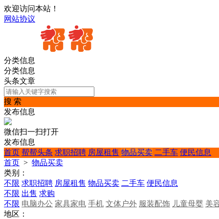
欢迎访问本站！
网站协议
分类信息
分类信息
头条文章
搜 索
发布信息
微信扫一扫打开
发布信息
首页
帮帮头条
求职招聘
房屋租售
物品买卖
二手车
便民信息
首页
>
物品买卖
类别：
不限
求职招聘
房屋租售
物品买卖
二手车
便民信息
不限
出售
求购
不限
电脑办公
家具家电
手机
文体户外
服装配饰
儿童母婴
美
地区：