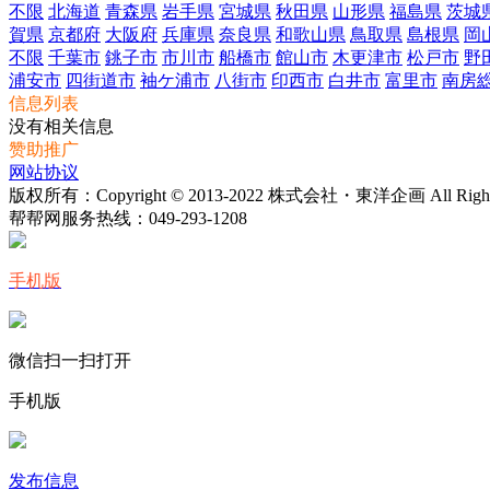
不限
北海道
青森県
岩手県
宮城県
秋田県
山形県
福島県
茨城
賀県
京都府
大阪府
兵庫県
奈良県
和歌山県
鳥取県
島根県
岡
不限
千葉市
銚子市
市川市
船橋市
館山市
木更津市
松戸市
野
浦安市
四街道市
袖ケ浦市
八街市
印西市
白井市
富里市
南房
信息列表
没有相关信息
赞助推广
网站协议
版权所有：Copyright © 2013-2022 株式会社・東洋企画 All Rights 
帮帮网服务热线：
049-293-1208
手机版
微信扫一扫打开
手机版
发布信息