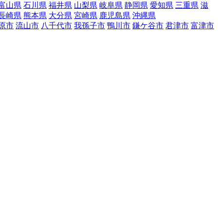
富山県
石川県
福井県
山梨県
岐阜県
静岡県
愛知県
三重県
滋
長崎県
熊本県
大分県
宮崎県
鹿児島県
沖縄県
原市
流山市
八千代市
我孫子市
鴨川市
鎌ケ谷市
君津市
富津市