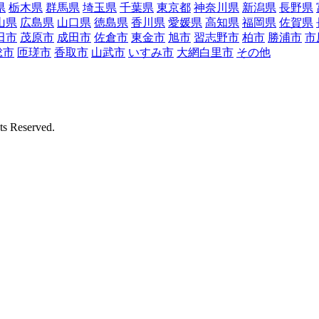
県
栃木県
群馬県
埼玉県
千葉県
東京都
神奈川県
新潟県
長野県
山県
広島県
山口県
徳島県
香川県
愛媛県
高知県
福岡県
佐賀県
田市
茂原市
成田市
佐倉市
東金市
旭市
習志野市
柏市
勝浦市
市
総市
匝瑳市
香取市
山武市
いすみ市
大網白里市
その他
Reserved.