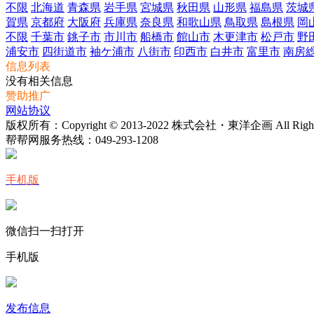
不限
北海道
青森県
岩手県
宮城県
秋田県
山形県
福島県
茨城
賀県
京都府
大阪府
兵庫県
奈良県
和歌山県
鳥取県
島根県
岡
不限
千葉市
銚子市
市川市
船橋市
館山市
木更津市
松戸市
野
浦安市
四街道市
袖ケ浦市
八街市
印西市
白井市
富里市
南房
信息列表
没有相关信息
赞助推广
网站协议
版权所有：Copyright © 2013-2022 株式会社・東洋企画 All Rights 
帮帮网服务热线：
049-293-1208
手机版
微信扫一扫打开
手机版
发布信息