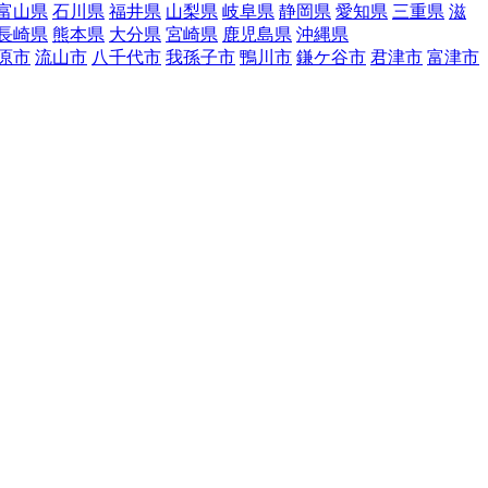
富山県
石川県
福井県
山梨県
岐阜県
静岡県
愛知県
三重県
滋
長崎県
熊本県
大分県
宮崎県
鹿児島県
沖縄県
原市
流山市
八千代市
我孫子市
鴨川市
鎌ケ谷市
君津市
富津市