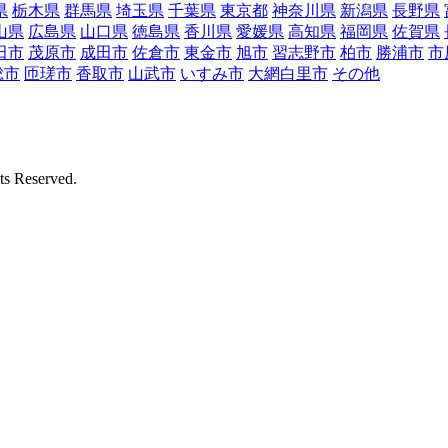
県
栃木県
群馬県
埼玉県
千葉県
東京都
神奈川県
新潟県
長野県
山県
広島県
山口県
徳島県
香川県
愛媛県
高知県
福岡県
佐賀県
田市
茂原市
成田市
佐倉市
東金市
旭市
習志野市
柏市
勝浦市
市
総市
匝瑳市
香取市
山武市
いすみ市
大網白里市
その他
Reserved.