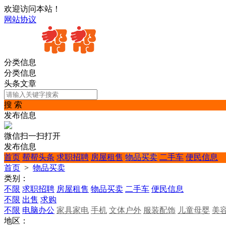
欢迎访问本站！
网站协议
分类信息
分类信息
头条文章
搜 索
发布信息
微信扫一扫打开
发布信息
首页
帮帮头条
求职招聘
房屋租售
物品买卖
二手车
便民信息
首页
>
物品买卖
类别：
不限
求职招聘
房屋租售
物品买卖
二手车
便民信息
不限
出售
求购
不限
电脑办公
家具家电
手机
文体户外
服装配饰
儿童母婴
美
地区：