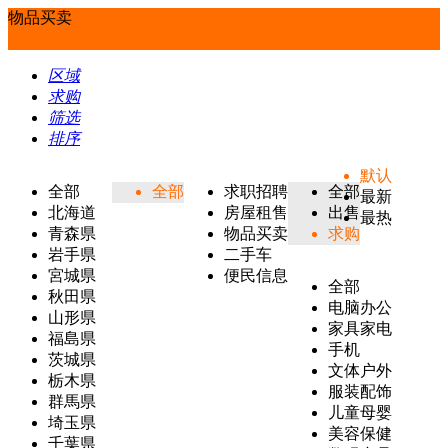
物品买卖
区域
求购
筛选
排序
默认
全部
全部
求职招聘
全部
最新
北海道
房屋租售
出售
最热
青森県
物品买卖
求购
岩手県
二手车
宮城県
便民信息
全部
秋田県
电脑办公
山形県
家具家电
福島県
手机
茨城県
文体户外
栃木県
服装配饰
群馬県
儿童母婴
埼玉県
美容保健
千葉県