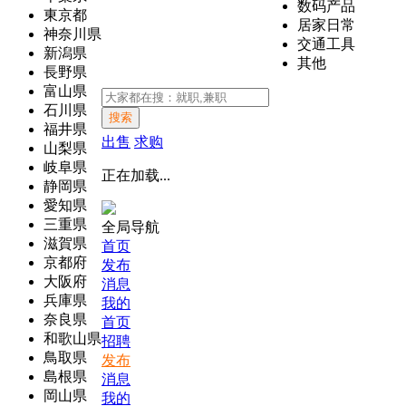
数码产品
東京都
居家日常
神奈川県
交通工具
新潟県
其他
長野県
富山県
石川県
搜索
福井県
出售
求购
山梨県
岐阜県
正在加载...
静岡県
愛知県
三重県
全局导航
滋賀県
首页
京都府
发布
大阪府
消息
兵庫県
我的
奈良県
首页
和歌山県
招聘
鳥取県
发布
島根県
消息
岡山県
我的