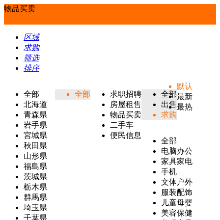
物品买卖
区域
求购
筛选
排序
默认
全部
全部
求职招聘
全部
最新
北海道
房屋租售
出售
最热
青森県
物品买卖
求购
岩手県
二手车
宮城県
便民信息
全部
秋田県
电脑办公
山形県
家具家电
福島県
手机
茨城県
文体户外
栃木県
服装配饰
群馬県
儿童母婴
埼玉県
美容保健
千葉県