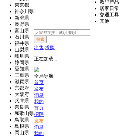
数码产品
東京都
居家日常
神奈川県
交通工具
新潟県
其他
長野県
富山県
石川県
搜索
福井県
出售
求购
山梨県
岐阜県
正在加载...
静岡県
愛知県
三重県
全局导航
滋賀県
首页
京都府
发布
大阪府
消息
兵庫県
我的
奈良県
首页
和歌山県
招聘
鳥取県
发布
島根県
消息
岡山県
我的