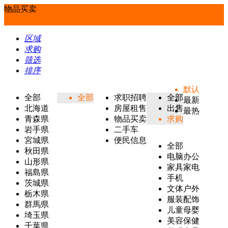
物品买卖
区域
求购
筛选
排序
默认
全部
全部
求职招聘
全部
最新
北海道
房屋租售
出售
最热
青森県
物品买卖
求购
岩手県
二手车
宮城県
便民信息
全部
秋田県
电脑办公
山形県
家具家电
福島県
手机
茨城県
文体户外
栃木県
服装配饰
群馬県
儿童母婴
埼玉県
美容保健
千葉県