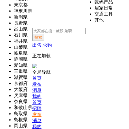
数码产品
東京都
居家日常
神奈川県
交通工具
新潟県
其他
長野県
富山県
石川県
搜索
福井県
出售
求购
山梨県
岐阜県
正在加载...
静岡県
愛知県
三重県
全局导航
滋賀県
首页
京都府
发布
大阪府
消息
兵庫県
我的
奈良県
首页
和歌山県
招聘
鳥取県
发布
島根県
消息
岡山県
我的