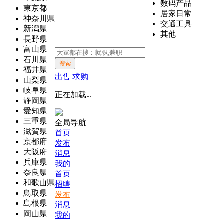
数码产品
東京都
居家日常
神奈川県
交通工具
新潟県
其他
長野県
富山県
石川県
搜索
福井県
出售
求购
山梨県
岐阜県
正在加载...
静岡県
愛知県
三重県
全局导航
滋賀県
首页
京都府
发布
大阪府
消息
兵庫県
我的
奈良県
首页
和歌山県
招聘
鳥取県
发布
島根県
消息
岡山県
我的