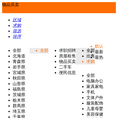
物品买卖
区域
求购
筛选
排序
默认
全部
全部
求职招聘
全部
最新
北海道
房屋租售
出售
最热
青森県
物品买卖
求购
岩手県
二手车
宮城県
便民信息
全部
秋田県
电脑办公
山形県
家具家电
福島県
手机
茨城県
文体户外
栃木県
服装配饰
群馬県
儿童母婴
埼玉県
美容保健
千葉県