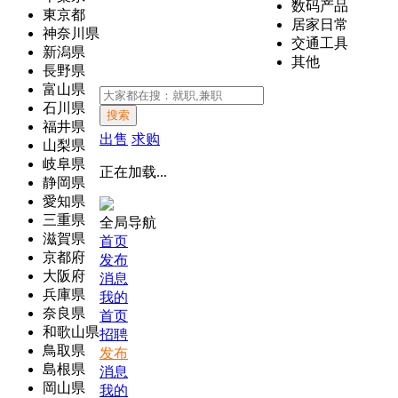
数码产品
東京都
居家日常
神奈川県
交通工具
新潟県
其他
長野県
富山県
石川県
搜索
福井県
出售
求购
山梨県
岐阜県
正在加载...
静岡県
愛知県
三重県
全局导航
滋賀県
首页
京都府
发布
大阪府
消息
兵庫県
我的
奈良県
首页
和歌山県
招聘
鳥取県
发布
島根県
消息
岡山県
我的