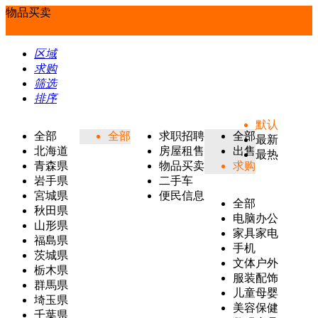
物品买卖
区域
求购
筛选
排序
默认
全部
全部
求职招聘
全部
最新
北海道
房屋租售
出售
最热
青森県
物品买卖
求购
岩手県
二手车
宮城県
便民信息
全部
秋田県
电脑办公
山形県
家具家电
福島県
手机
茨城県
文体户外
栃木県
服装配饰
群馬県
儿童母婴
埼玉県
美容保健
千葉県