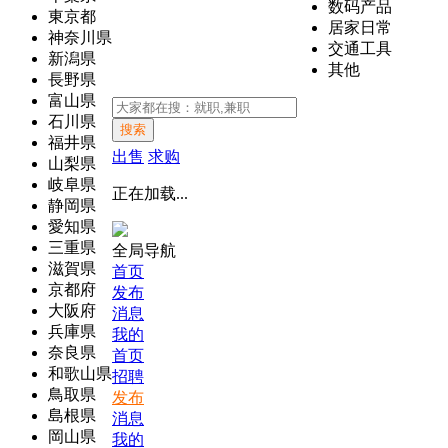
数码产品
東京都
居家日常
神奈川県
交通工具
新潟県
其他
長野県
富山県
石川県
搜索
福井県
出售
求购
山梨県
岐阜県
正在加载...
静岡県
愛知県
三重県
全局导航
滋賀県
首页
京都府
发布
大阪府
消息
兵庫県
我的
奈良県
首页
和歌山県
招聘
鳥取県
发布
島根県
消息
岡山県
我的