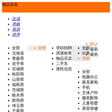
物品买卖
区域
求购
筛选
排序
默认
全部
全部
求职招聘
全部
最新
北海道
房屋租售
出售
最热
青森県
物品买卖
求购
岩手県
二手车
宮城県
便民信息
全部
秋田県
电脑办公
山形県
家具家电
福島県
手机
茨城県
文体户外
栃木県
服装配饰
群馬県
儿童母婴
埼玉県
美容保健
千葉県