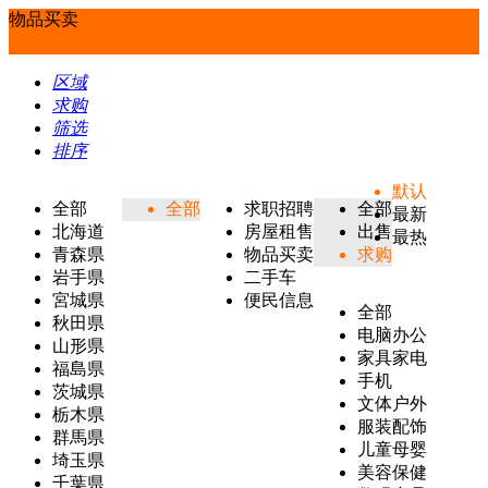
物品买卖
区域
求购
筛选
排序
默认
全部
全部
求职招聘
全部
最新
北海道
房屋租售
出售
最热
青森県
物品买卖
求购
岩手県
二手车
宮城県
便民信息
全部
秋田県
电脑办公
山形県
家具家电
福島県
手机
茨城県
文体户外
栃木県
服装配饰
群馬県
儿童母婴
埼玉県
美容保健
千葉県