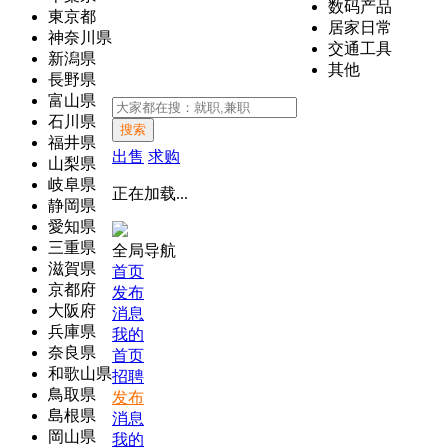
数码产品
東京都
居家日常
神奈川県
交通工具
新潟県
其他
長野県
富山県
石川県
搜索
福井県
出售
求购
山梨県
岐阜県
正在加载...
静岡県
愛知県
三重県
全局导航
滋賀県
首页
京都府
发布
大阪府
消息
兵庫県
我的
奈良県
首页
和歌山県
招聘
鳥取県
发布
島根県
消息
岡山県
我的