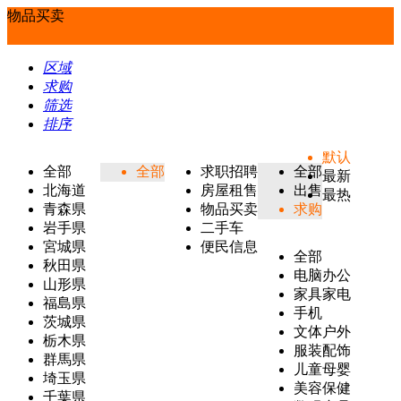
物品买卖
区域
求购
筛选
排序
默认
全部
全部
求职招聘
全部
最新
北海道
房屋租售
出售
最热
青森県
物品买卖
求购
岩手県
二手车
宮城県
便民信息
全部
秋田県
电脑办公
山形県
家具家电
福島県
手机
茨城県
文体户外
栃木県
服装配饰
群馬県
儿童母婴
埼玉県
美容保健
千葉県