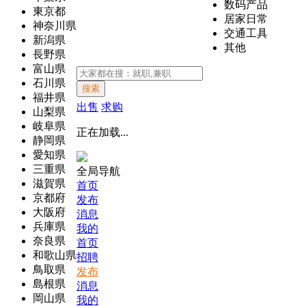
数码产品
東京都
居家日常
神奈川県
交通工具
新潟県
其他
長野県
富山県
石川県
搜索
福井県
出售
求购
山梨県
岐阜県
正在加载...
静岡県
愛知県
三重県
全局导航
滋賀県
首页
京都府
发布
大阪府
消息
兵庫県
我的
奈良県
首页
和歌山県
招聘
鳥取県
发布
島根県
消息
岡山県
我的