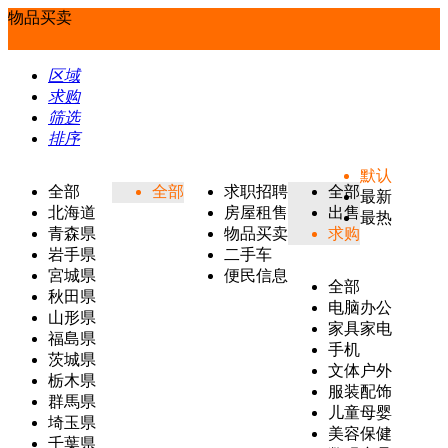
物品买卖
区域
求购
筛选
排序
默认
全部
全部
求职招聘
全部
最新
北海道
房屋租售
出售
最热
青森県
物品买卖
求购
岩手県
二手车
宮城県
便民信息
全部
秋田県
电脑办公
山形県
家具家电
福島県
手机
茨城県
文体户外
栃木県
服装配饰
群馬県
儿童母婴
埼玉県
美容保健
千葉県