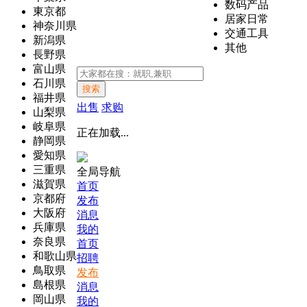
数码产品
東京都
居家日常
神奈川県
交通工具
新潟県
其他
長野県
富山県
石川県
搜索
福井県
出售
求购
山梨県
岐阜県
正在加载...
静岡県
愛知県
三重県
全局导航
滋賀県
首页
京都府
发布
大阪府
消息
兵庫県
我的
奈良県
首页
和歌山県
招聘
鳥取県
发布
島根県
消息
岡山県
我的