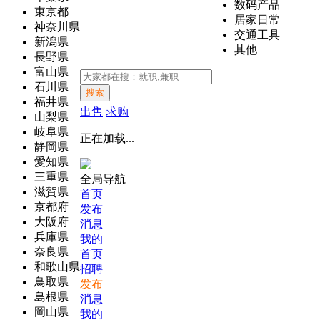
数码产品
東京都
居家日常
神奈川県
交通工具
新潟県
其他
長野県
富山県
石川県
搜索
福井県
出售
求购
山梨県
岐阜県
正在加载...
静岡県
愛知県
三重県
全局导航
滋賀県
首页
京都府
发布
大阪府
消息
兵庫県
我的
奈良県
首页
和歌山県
招聘
鳥取県
发布
島根県
消息
岡山県
我的