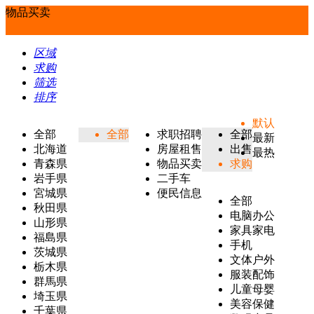
物品买卖
区域
求购
筛选
排序
默认
全部
全部
求职招聘
全部
最新
北海道
房屋租售
出售
最热
青森県
物品买卖
求购
岩手県
二手车
宮城県
便民信息
全部
秋田県
电脑办公
山形県
家具家电
福島県
手机
茨城県
文体户外
栃木県
服装配饰
群馬県
儿童母婴
埼玉県
美容保健
千葉県