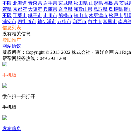
不限
北海道
青森県
岩手県
宮城県
秋田県
山形県
福島県
茨城
賀県
京都府
大阪府
兵庫県
奈良県
和歌山県
鳥取県
島根県
岡
不限
千葉市
銚子市
市川市
船橋市
館山市
木更津市
松戸市
野
浦安市
四街道市
袖ケ浦市
八街市
印西市
白井市
富里市
南房
信息列表
没有相关信息
赞助推广
网站协议
版权所有：Copyright © 2013-2022 株式会社・東洋企画 All Rights 
帮帮网服务热线：
049-293-1208
手机版
微信扫一扫打开
手机版
发布信息