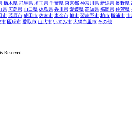
県
栃木県
群馬県
埼玉県
千葉県
東京都
神奈川県
新潟県
長野県
山県
広島県
山口県
徳島県
香川県
愛媛県
高知県
福岡県
佐賀県
田市
茂原市
成田市
佐倉市
東金市
旭市
習志野市
柏市
勝浦市
市
総市
匝瑳市
香取市
山武市
いすみ市
大網白里市
その他
Reserved.