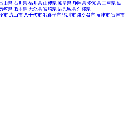
富山県
石川県
福井県
山梨県
岐阜県
静岡県
愛知県
三重県
滋
長崎県
熊本県
大分県
宮崎県
鹿児島県
沖縄県
原市
流山市
八千代市
我孫子市
鴨川市
鎌ケ谷市
君津市
富津市