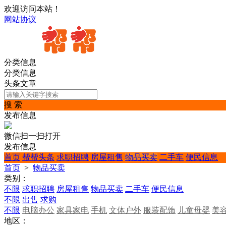
欢迎访问本站！
网站协议
分类信息
分类信息
头条文章
搜 索
发布信息
微信扫一扫打开
发布信息
首页
帮帮头条
求职招聘
房屋租售
物品买卖
二手车
便民信息
首页
>
物品买卖
类别：
不限
求职招聘
房屋租售
物品买卖
二手车
便民信息
不限
出售
求购
不限
电脑办公
家具家电
手机
文体户外
服装配饰
儿童母婴
美
地区：