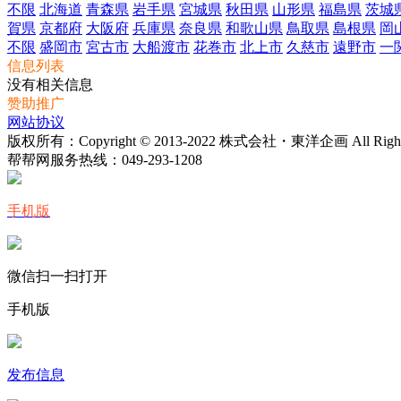
不限
北海道
青森県
岩手県
宮城県
秋田県
山形県
福島県
茨城
賀県
京都府
大阪府
兵庫県
奈良県
和歌山県
鳥取県
島根県
岡
不限
盛岡市
宮古市
大船渡市
花巻市
北上市
久慈市
遠野市
一
信息列表
没有相关信息
赞助推广
网站协议
版权所有：Copyright © 2013-2022 株式会社・東洋企画 All Rights 
帮帮网服务热线：
049-293-1208
手机版
微信扫一扫打开
手机版
发布信息