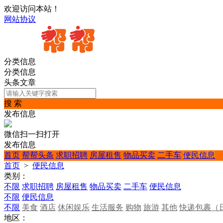
欢迎访问本站！
网站协议
分类信息
分类信息
头条文章
搜 索
发布信息
微信扫一扫打开
发布信息
首页
帮帮头条
求职招聘
房屋租售
物品买卖
二手车
便民信息
首页
>
便民信息
类别：
不限
求职招聘
房屋租售
物品买卖
二手车
便民信息
不限
便民信息
不限
美食
酒店
休闲娱乐
生活服务
购物
旅游
其他
快递包裹（
地区：