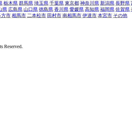
県
栃木県
群馬県
埼玉県
千葉県
東京都
神奈川県
新潟県
長野県
山県
広島県
山口県
徳島県
香川県
愛媛県
高知県
福岡県
佐賀県
多方市
相馬市
二本松市
田村市
南相馬市
伊達市
本宮市
その他
Reserved.