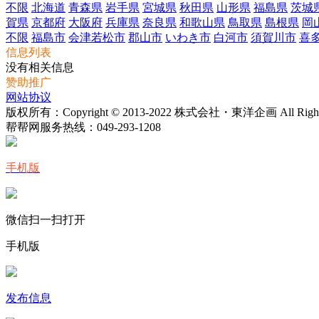
不限
北海道
青森県
岩手県
宮城県
秋田県
山形県
福島県
茨城
賀県
京都府
大阪府
兵庫県
奈良県
和歌山県
鳥取県
島根県
岡
不限
福島市
会津若松市
郡山市
いわき市
白河市
須賀川市
喜
信息列表
没有相关信息
赞助推广
网站协议
版权所有：Copyright © 2013-2022 株式会社・東洋企画 All Rights 
帮帮网服务热线：
049-293-1208
手机版
微信扫一扫打开
手机版
发布信息