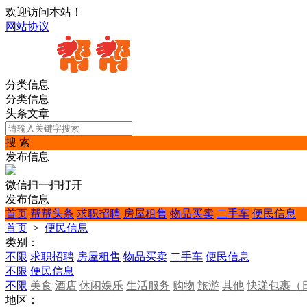
欢迎访问本站！
网站协议
分类信息
分类信息
头条文章
搜 索
发布信息
微信扫一扫打开
发布信息
首页
帮帮头条
求职招聘
房屋租售
物品买卖
二手车
便民信息
首页
>
便民信息
类别：
不限
求职招聘
房屋租售
物品买卖
二手车
便民信息
不限
便民信息
不限
美食
酒店
休闲娱乐
生活服务
购物
旅游
其他
快递包裹（
地区：