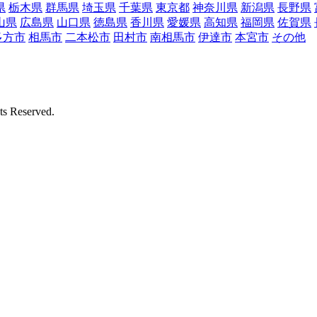
県
栃木県
群馬県
埼玉県
千葉県
東京都
神奈川県
新潟県
長野県
山県
広島県
山口県
徳島県
香川県
愛媛県
高知県
福岡県
佐賀県
多方市
相馬市
二本松市
田村市
南相馬市
伊達市
本宮市
その他
Reserved.