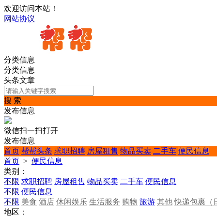
欢迎访问本站！
网站协议
分类信息
分类信息
头条文章
搜 索
发布信息
微信扫一扫打开
发布信息
首页
帮帮头条
求职招聘
房屋租售
物品买卖
二手车
便民信息
首页
>
便民信息
类别：
不限
求职招聘
房屋租售
物品买卖
二手车
便民信息
不限
便民信息
不限
美食
酒店
休闲娱乐
生活服务
购物
旅游
其他
快递包裹（
地区：