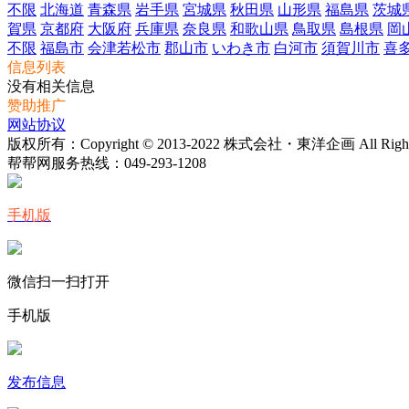
不限
北海道
青森県
岩手県
宮城県
秋田県
山形県
福島県
茨城
賀県
京都府
大阪府
兵庫県
奈良県
和歌山県
鳥取県
島根県
岡
不限
福島市
会津若松市
郡山市
いわき市
白河市
須賀川市
喜
信息列表
没有相关信息
赞助推广
网站协议
版权所有：Copyright © 2013-2022 株式会社・東洋企画 All Rights 
帮帮网服务热线：
049-293-1208
手机版
微信扫一扫打开
手机版
发布信息