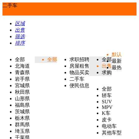
二手车
区域
出售
筛选
排序
默认
全部
全部
求职招聘
全部
最新
北海道
房屋租售
出售
最热
青森県
物品买卖
求购
岩手県
二手车
宮城県
便民信息
全部
秋田県
轿车
山形県
SUV
福島県
MPV
茨城県
K车
栃木県
皮卡
群馬県
电动车
埼玉県
其他车型
千葉県