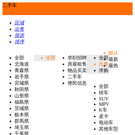
二手车
区域
出售
筛选
排序
默认
全部
全部
求职招聘
全部
最新
北海道
房屋租售
出售
最热
青森県
物品买卖
求购
岩手県
二手车
宮城県
便民信息
全部
秋田県
轿车
山形県
SUV
福島県
MPV
茨城県
K车
栃木県
皮卡
群馬県
电动车
埼玉県
其他车型
千葉県