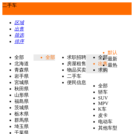
二手车
区域
出售
筛选
排序
默认
全部
全部
求职招聘
全部
最新
北海道
房屋租售
出售
最热
青森県
物品买卖
求购
岩手県
二手车
宮城県
便民信息
全部
秋田県
轿车
山形県
SUV
福島県
MPV
茨城県
K车
栃木県
皮卡
群馬県
电动车
埼玉県
其他车型
千葉県