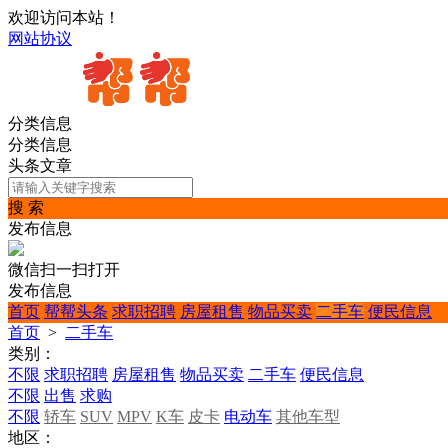
欢迎访问本站！
网站协议
分类信息
分类信息
头条文章
搜 索
发布信息
微信扫一扫打开
发布信息
首页
帮帮头条
求职招聘
房屋租售
物品买卖
二手车
便民信息
首页
>
二手车
类别：
不限
求职招聘
房屋租售
物品买卖
二手车
便民信息
不限
出售
求购
不限
轿车
SUV
MPV
K车
皮卡
电动车
其他车型
地区：