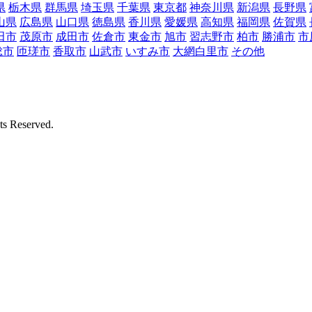
県
栃木県
群馬県
埼玉県
千葉県
東京都
神奈川県
新潟県
長野県
山県
広島県
山口県
徳島県
香川県
愛媛県
高知県
福岡県
佐賀県
田市
茂原市
成田市
佐倉市
東金市
旭市
習志野市
柏市
勝浦市
市
総市
匝瑳市
香取市
山武市
いすみ市
大網白里市
その他
Reserved.