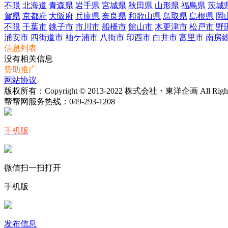
不限
北海道
青森県
岩手県
宮城県
秋田県
山形県
福島県
茨城
賀県
京都府
大阪府
兵庫県
奈良県
和歌山県
鳥取県
島根県
岡
不限
千葉市
銚子市
市川市
船橋市
館山市
木更津市
松戸市
野
浦安市
四街道市
袖ケ浦市
八街市
印西市
白井市
富里市
南房
信息列表
没有相关信息
赞助推广
网站协议
版权所有：Copyright © 2013-2022 株式会社・東洋企画 All Rights 
帮帮网服务热线：
049-293-1208
手机版
微信扫一扫打开
手机版
发布信息