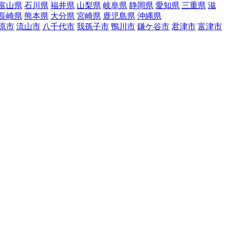
富山県
石川県
福井県
山梨県
岐阜県
静岡県
愛知県
三重県
滋
長崎県
熊本県
大分県
宮崎県
鹿児島県
沖縄県
原市
流山市
八千代市
我孫子市
鴨川市
鎌ケ谷市
君津市
富津市