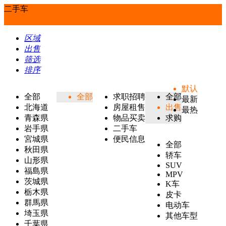
二手车
区域
出售
筛选
排序
默认
全部
全部
求职招聘
全部
最新
北海道
房屋租售
出售
最热
青森県
物品买卖
求购
岩手県
二手车
宮城県
便民信息
全部
秋田県
轿车
山形県
SUV
福島県
MPV
茨城県
K车
栃木県
皮卡
群馬県
电动车
埼玉県
其他车型
千葉県