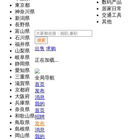
数码产品
東京都
居家日常
神奈川県
交通工具
新潟県
其他
長野県
富山県
石川県
搜索
福井県
出售
求购
山梨県
岐阜県
正在加载...
静岡県
愛知県
三重県
全局导航
滋賀県
首页
京都府
发布
大阪府
消息
兵庫県
我的
奈良県
首页
和歌山県
招聘
鳥取県
发布
島根県
消息
岡山県
我的