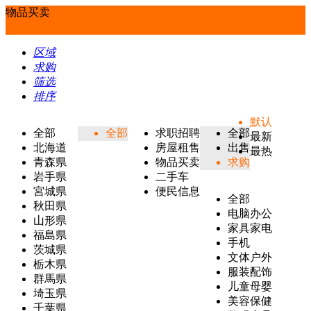
物品买卖
区域
求购
筛选
排序
默认
全部
全部
求职招聘
全部
最新
北海道
房屋租售
出售
最热
青森県
物品买卖
求购
岩手県
二手车
宮城県
便民信息
全部
秋田県
电脑办公
山形県
家具家电
福島県
手机
茨城県
文体户外
栃木県
服装配饰
群馬県
儿童母婴
埼玉県
美容保健
千葉県