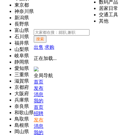
数码产品
東京都
居家日常
神奈川県
交通工具
新潟県
其他
長野県
富山県
石川県
搜索
福井県
出售
求购
山梨県
岐阜県
正在加载...
静岡県
愛知県
三重県
全局导航
滋賀県
首页
京都府
发布
大阪府
消息
兵庫県
我的
奈良県
首页
和歌山県
招聘
鳥取県
发布
島根県
消息
岡山県
我的