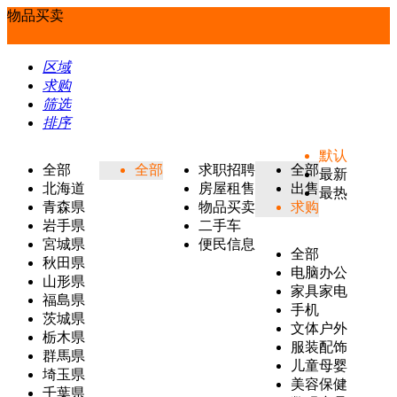
物品买卖
区域
求购
筛选
排序
默认
全部
全部
求职招聘
全部
最新
北海道
房屋租售
出售
最热
青森県
物品买卖
求购
岩手県
二手车
宮城県
便民信息
全部
秋田県
电脑办公
山形県
家具家电
福島県
手机
茨城県
文体户外
栃木県
服装配饰
群馬県
儿童母婴
埼玉県
美容保健
千葉県