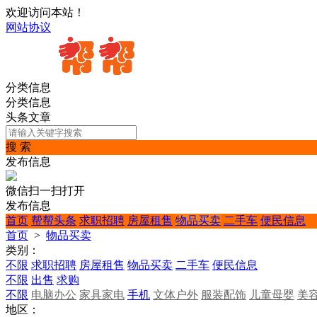
欢迎访问本站！
网站协议
分类信息
分类信息
头条文章
搜 索
发布信息
微信扫一扫打开
发布信息
首页
帮帮头条
求职招聘
房屋租售
物品买卖
二手车
便民信息
首页
>
物品买卖
类别：
不限
求职招聘
房屋租售
物品买卖
二手车
便民信息
不限
出售
求购
不限
电脑办公
家具家电
手机
文体户外
服装配饰
儿童母婴
美
地区：