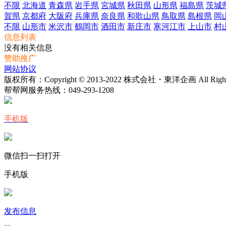
不限
北海道
青森県
岩手県
宮城県
秋田県
山形県
福島県
茨城
賀県
京都府
大阪府
兵庫県
奈良県
和歌山県
鳥取県
島根県
岡
不限
山形市
米沢市
鶴岡市
酒田市
新庄市
寒河江市
上山市
村
信息列表
没有相关信息
赞助推广
网站协议
版权所有：Copyright © 2013-2022 株式会社・東洋企画 All Rights 
帮帮网服务热线：
049-293-1208
手机版
微信扫一扫打开
手机版
发布信息