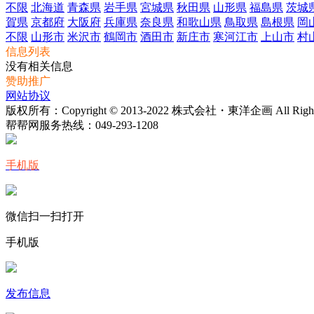
不限
北海道
青森県
岩手県
宮城県
秋田県
山形県
福島県
茨城
賀県
京都府
大阪府
兵庫県
奈良県
和歌山県
鳥取県
島根県
岡
不限
山形市
米沢市
鶴岡市
酒田市
新庄市
寒河江市
上山市
村
信息列表
没有相关信息
赞助推广
网站协议
版权所有：Copyright © 2013-2022 株式会社・東洋企画 All Rights 
帮帮网服务热线：
049-293-1208
手机版
微信扫一扫打开
手机版
发布信息