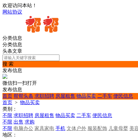
欢迎访问本站！
网站协议
分类信息
分类信息
头条文章
搜 索
发布信息
微信扫一扫打开
发布信息
首页
帮帮头条
求职招聘
房屋租售
物品买卖
二手车
便民信息
首页
>
物品买卖
类别：
不限
求职招聘
房屋租售
物品买卖
二手车
便民信息
不限
出售
求购
不限
电脑办公
家具家电
手机
文体户外
服装配饰
儿童母婴
美
地区：