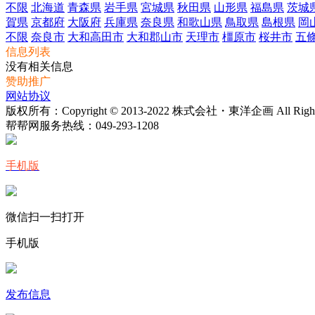
不限
北海道
青森県
岩手県
宮城県
秋田県
山形県
福島県
茨城
賀県
京都府
大阪府
兵庫県
奈良県
和歌山県
鳥取県
島根県
岡
不限
奈良市
大和高田市
大和郡山市
天理市
橿原市
桜井市
五
信息列表
没有相关信息
赞助推广
网站协议
版权所有：Copyright © 2013-2022 株式会社・東洋企画 All Rights 
帮帮网服务热线：
049-293-1208
手机版
微信扫一扫打开
手机版
发布信息