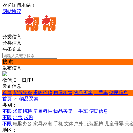
欢迎访问本站！
网站协议
分类信息
分类信息
头条文章
搜 索
发布信息
微信扫一扫打开
发布信息
首页
帮帮头条
求职招聘
房屋租售
物品买卖
二手车
便民信息
首页
>
物品买卖
类别：
不限
求职招聘
房屋租售
物品买卖
二手车
便民信息
不限
出售
求购
不限
电脑办公
家具家电
手机
文体户外
服装配饰
儿童母婴
美
地区：