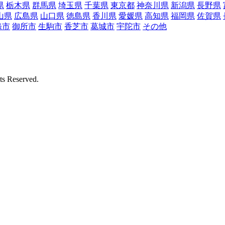
県
栃木県
群馬県
埼玉県
千葉県
東京都
神奈川県
新潟県
長野県
山県
広島県
山口県
徳島県
香川県
愛媛県
高知県
福岡県
佐賀県
條市
御所市
生駒市
香芝市
葛城市
宇陀市
その他
Reserved.