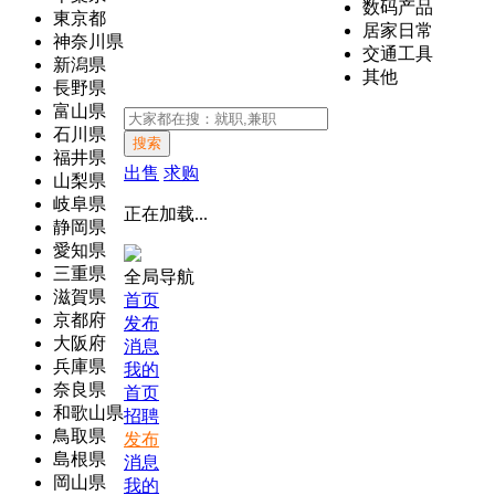
数码产品
東京都
居家日常
神奈川県
交通工具
新潟県
其他
長野県
富山県
石川県
搜索
福井県
出售
求购
山梨県
岐阜県
正在加载...
静岡県
愛知県
三重県
全局导航
滋賀県
首页
京都府
发布
大阪府
消息
兵庫県
我的
奈良県
首页
和歌山県
招聘
鳥取県
发布
島根県
消息
岡山県
我的