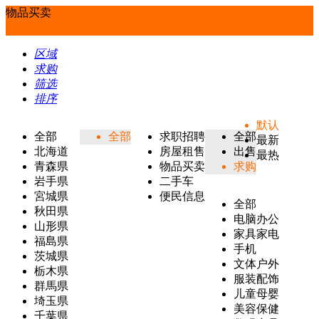
物品买卖
区域
求购
筛选
排序
默认
全部
全部
求职招聘
全部
最新
北海道
房屋租售
出售
最热
青森県
物品买卖
求购
岩手県
二手车
宮城県
便民信息
全部
秋田県
电脑办公
山形県
家具家电
福島県
手机
茨城県
文体户外
栃木県
服装配饰
群馬県
儿童母婴
埼玉県
美容保健
千葉県