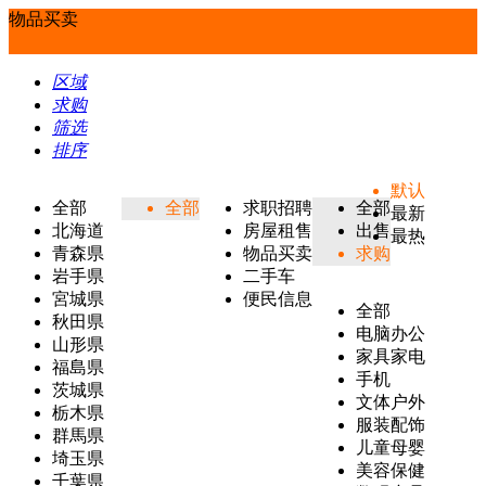
物品买卖
区域
求购
筛选
排序
默认
全部
全部
求职招聘
全部
最新
北海道
房屋租售
出售
最热
青森県
物品买卖
求购
岩手県
二手车
宮城県
便民信息
全部
秋田県
电脑办公
山形県
家具家电
福島県
手机
茨城県
文体户外
栃木県
服装配饰
群馬県
儿童母婴
埼玉県
美容保健
千葉県