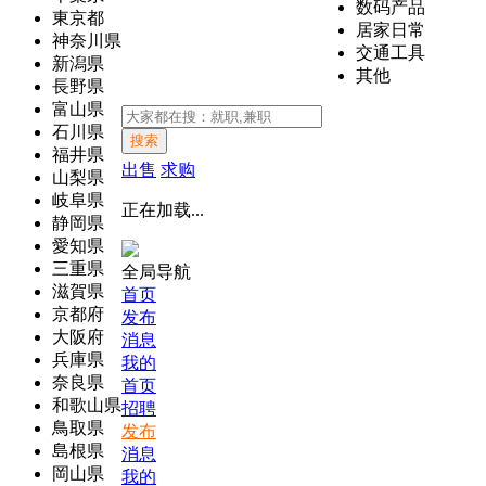
数码产品
東京都
居家日常
神奈川県
交通工具
新潟県
其他
長野県
富山県
石川県
搜索
福井県
出售
求购
山梨県
岐阜県
正在加载...
静岡県
愛知県
三重県
全局导航
滋賀県
首页
京都府
发布
大阪府
消息
兵庫県
我的
奈良県
首页
和歌山県
招聘
鳥取県
发布
島根県
消息
岡山県
我的