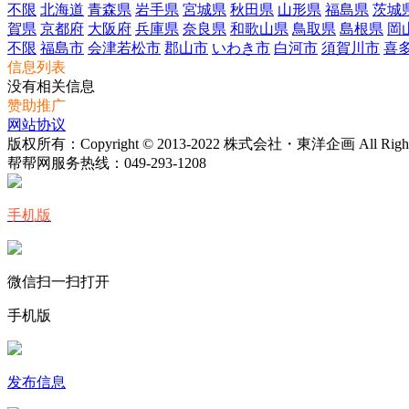
不限
北海道
青森県
岩手県
宮城県
秋田県
山形県
福島県
茨城
賀県
京都府
大阪府
兵庫県
奈良県
和歌山県
鳥取県
島根県
岡
不限
福島市
会津若松市
郡山市
いわき市
白河市
須賀川市
喜
信息列表
没有相关信息
赞助推广
网站协议
版权所有：Copyright © 2013-2022 株式会社・東洋企画 All Rights 
帮帮网服务热线：
049-293-1208
手机版
微信扫一扫打开
手机版
发布信息