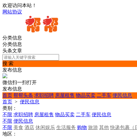
欢迎访问本站！
网站协议
分类信息
分类信息
头条文章
搜 索
发布信息
微信扫一扫打开
发布信息
首页
帮帮头条
求职招聘
房屋租售
物品买卖
二手车
便民信息
首页
>
便民信息
类别：
不限
求职招聘
房屋租售
物品买卖
二手车
便民信息
不限
便民信息
不限
美食
酒店
休闲娱乐
生活服务
购物
旅游
其他
快递包裹（
地区：