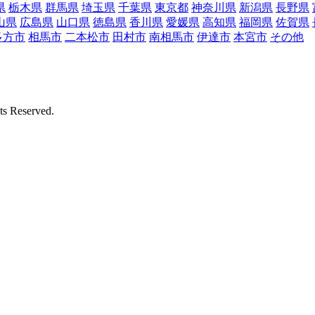
県
栃木県
群馬県
埼玉県
千葉県
東京都
神奈川県
新潟県
長野県
山県
広島県
山口県
徳島県
香川県
愛媛県
高知県
福岡県
佐賀県
多方市
相馬市
二本松市
田村市
南相馬市
伊達市
本宮市
その他
Reserved.